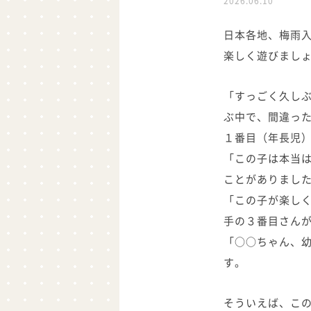
2026.06.10
日本各地、梅雨
楽しく遊びまし
「すっごく久し
ぶ中で、間違った
１番目（年長児
「この子は本当
ことがありまし
「この子が楽し
手の３番目さん
「○○ちゃん、
す。
そういえば、こ