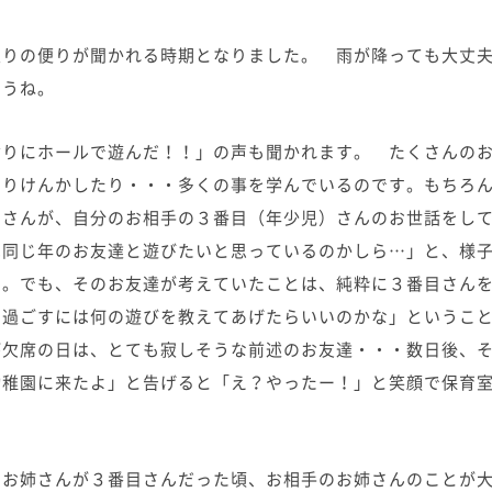
入りの便りが聞かれる時期となりました。 雨が降っても大丈
ょうね。
ぶりにホールで遊んだ！！」の声も聞かれます。 たくさんの
りけんかしたり・・・多くの事を学んでいるのです。もちろん
）さんが、自分のお相手の３番目（年少児）さんのお世話をし
は同じ年のお友達と遊びたいと思っているのかしら…」と、様
た。でも、そのお友達が考えていたことは、純粋に３番目さん
く過ごすには何の遊びを教えてあげたらいいのかな」というこ
が欠席の日は、とても寂しそうな前述のお友達・・・数日後、
幼稚園に来たよ」と告げると「え？やったー！」と笑顔で保育
のお姉さんが３番目さんだった頃、お相手のお姉さんのことが