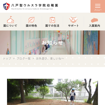
園について
園の特色
園での生活
サポート
入園案内
お知らせ
トップ
>
ブログ一覧
>
お外遊び、楽しいね～